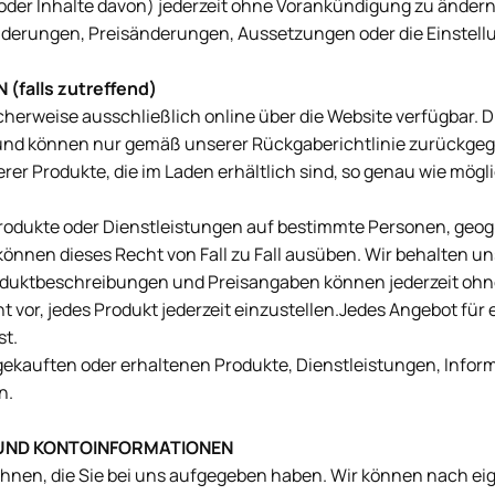
e oder Inhalte davon) jederzeit ohne Vorankündigung zu änder
nderungen, Preisänderungen, Aussetzungen oder die Einstellu
falls zutreffend)
herweise ausschließlich online über die Website verfügbar. D
 und können nur gemäß unserer Rückgaberichtlinie zurückge
er Produkte, die im Laden erhältlich sind, so genau wie mögl
Produkte oder Dienstleistungen auf bestimmte Personen, geog
önnen dieses Recht von Fall zu Fall ausüben. Wir behalten u
Produktbeschreibungen und Preisangaben können jederzeit oh
or, jedes Produkt jederzeit einzustellen.Jedes Angebot für e
st.
n gekauften oder erhaltenen Produkte, Dienstleistungen, Info
n.
 UND KONTOINFORMATIONEN
ulehnen, die Sie bei uns aufgegeben haben. Wir können nach 