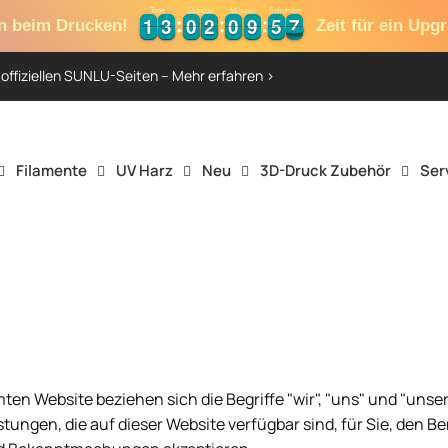
Tage
Stunden
Minuten
Sekunden
1
1
3
3
0
0
2
2
0
0
9
9
5
5
6
7
1
1
3
3
0
0
2
2
0
0
9
9
5
5
6
n beim Drucken!
Zeit für ein Upg
offiziellen SUNLU-Seiten – Mehr erfahren >
Filamente
UV Harz
Neu
3D-Druck Zubehör
Ser
en Website beziehen sich die Begriffe "wir", "uns" und "unse
stungen, die auf dieser Website verfügbar sind, für Sie, den Be