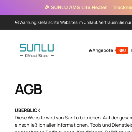
Direkt
zum
🎉 SUNLU AMS Lite Heater – Trockne
Inhalt
Warnung: Gefälschte Websites im Umlauf. Vertrauen Sie nur 
🔥Angebote
NEU
AGB
ÜBERBLICK
Diese Website wird von SunLu betrieben. Auf der gesamt
einschließlich aller Informationen, Tools und Dienstlei