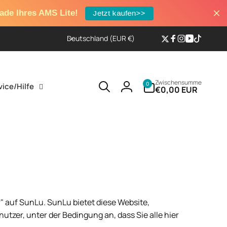
rade Ihres AMS Lite!
Jetzt kaufen>>
L
Deutschland (EUR €)
Twitter
Facebook
Instagram
YouTube
TikTok
a
n
d
0
/
Zwischensumme
0
vice/Hilfe
Artikel
€0,00 EUR
Einloggen
R
e
g
i
o
n
r" auf SunLu. SunLu bietet diese Website,
nutzer, unter der Bedingung an, dass Sie alle hier