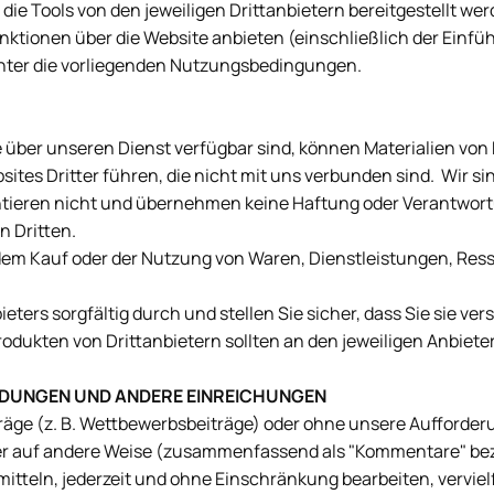
die Tools von den jeweiligen Drittanbietern bereitgestellt we
ktionen über die Website anbieten (einschließlich der Einf
unter die vorliegenden Nutzungsbedingungen.
 über unseren Dienst verfügbar sind, können Materialien von 
ites Dritter führen, die nicht mit uns verbunden sind. Wir sin
ntieren nicht und übernehmen keine Haftung oder Verantwortun
n Dritten.
m Kauf oder der Nutzung von Waren, Dienstleistungen, Resso
nbieters sorgfältig durch und stellen Sie sicher, dass Sie sie 
ukten von Drittanbietern sollten an den jeweiligen Anbieter
DUNGEN UND
ANDERE EINREICHUNGEN
äge (z. B. Wettbewerbsbeiträge) oder ohne unsere Aufforderu
 oder auf andere Weise (zusammenfassend als "Kommentare" bez
itteln, jederzeit und ohne Einschränkung bearbeiten, vervielf